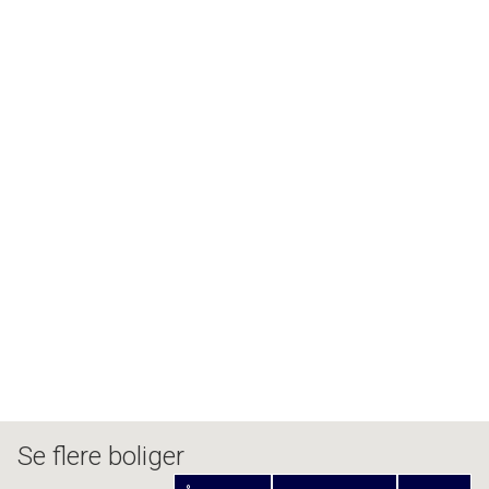
Er du klar til at tage det næste skridt? Kontakt os i dag 
for at planlægge en fremvisning og se selv, hvorfor 
dette hjem kunne være den perfekte base for din 
familie.
Se flere boliger