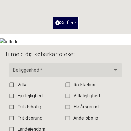
2
Boligareal
87
m
Værelser
3
Ejendomstype
Ejerlejlighed
Se flere
3.195.000 kr.
Tilmeld dig køberkartoteket
Beliggenhed
*
Villa
Rækkehus
Ejerlejlighed
Villalejlighed
Fritidsbolig
Helårsgrund
Fritidsgrund
Andelsbolig
Landejendom