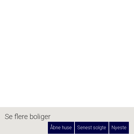
Se flere boliger
Åbne huse
Senest solgte
Nyeste