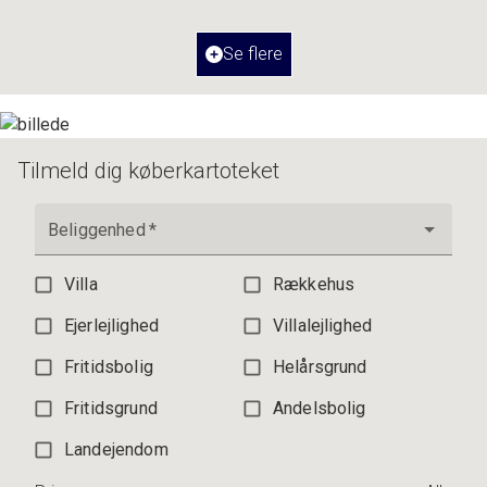
Værelser
3
Ejendomstype
Ejerlejlighed
Se flere
3.195.000 kr.
Tilmeld dig køberkartoteket
Beliggenhed
*
Villa
Rækkehus
Ejerlejlighed
Villalejlighed
Fritidsbolig
Helårsgrund
Fritidsgrund
Andelsbolig
Landejendom