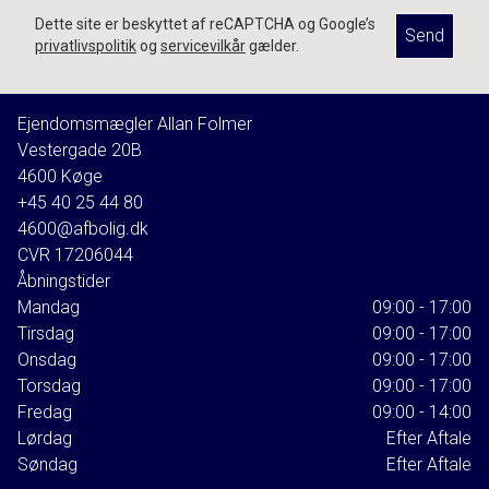
Dette site er beskyttet af reCAPTCHA og Google’s
Send
privatlivspolitik
og
servicevilkår
gælder.
Ejendomsmægler Allan Folmer
Vestergade 20B
4600
Køge
+45 40 25 44 80
4600@afbolig.dk
CVR
17206044
Åbningstider
Mandag
09:00 - 17:00
Tirsdag
09:00 - 17:00
Onsdag
09:00 - 17:00
Torsdag
09:00 - 17:00
Fredag
09:00 - 14:00
Lørdag
Efter Aftale
Søndag
Efter Aftale