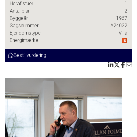
Heraf stuer
1
straks får dig til at føle dig hjemme. Her får du fire
Antal plan
2
rummelige værelser og to badeværelser, hvilket gør huset
Byggeår
1967
ideelt til både børnefamilien og dem, der ønsker ekstra
Sagsnummer
A24022
plads.
Ejendomstype
Villa
Energimærke
Det lyse køkken/alrum bliver naturligt samlingspunktet i
hjemmet, mens stuen inviterer til hygge og afslapning med
Bestil vurdering
direkte udgang til den overdækkede terrasse og den
hyggelige have.
Og som en ekstra bonus får du en høj og tør kælder på 133
m², der giver utallige muligheder, hjemmekontor, hobbyrum
eller måske en ekstra opholdsstue? Kælderen har tidligere
været brugt som bolig og fremtræder også sådan. (kælder
ikke registreret som boligareal) Kun fantasien sætter
grænser for ejeren.
Udendørslivet er lige så indbydende. Haven har en perfekt