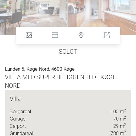
SOLGT
Lunden 5, Køge Nord, 4600 Køge
VILLA MED SUPER BELIGGENHED I KØGE
NORD
Villa
-
-
PLANLØSNING MED SPÆNDENDE MULIGHEDER
2
Boligareal
105
m
- MASSER AF PLADS TIL FAMILIE
N
2
Garage
70
m
2
Carport
29
m
- SUPER BELIGGENHED I KØGE NORD
2
Grundareal
788
m