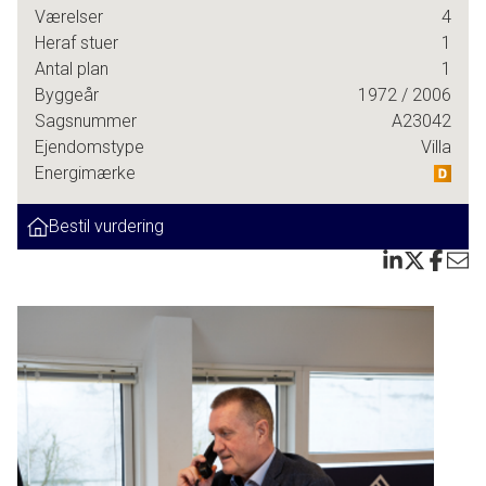
- LØBENDE VEDLIGEHOLDT
Værelser
4
Heraf stuer
1
- BØRNEVENLIGT KVARTER
Antal plan
1
Byggeår
1972
/ 2006
Med en super beliggenhed midt mellem alt det børnefamilien har lyst til og
Sagsnummer
A23042
brug for i en aktiv hverdag, udbydes nu en velindrettet, rummelig og flot
Ejendomstype
Villa
vedligeholdt villa. Her får I god plads, en spændende planløsning og en stor
Energimærke
og solrig have med muligheder for både børn og voksne, afslapning,
havedrømme, leg og sjov.
Bestil vurdering
Her er Ølby Centret, station, skole, børnehuse, gode indkøbsmuligheder og
vidunderlig natur med blandt andet Revlen Strand alt sammen inden for
korte gå- og cykelafstande. Her er et stort udvalg af fritidsaktiviteter for
børnene og pendleren får super forhold med nem og hurtig tilkørsel til
motorvejen. Børnene kan trygt færdes i området af de trafik svage villaveje
og de udbredte stisystemer.
Villaen er opført i 1972 og er siden løbende vedligeholdt og istandsat.
Gennem hele huset fremstår faciliteterne pæne og velholdt. Her fremgår det