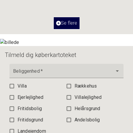
2
Boligareal
87
m
Værelser
3
Ejendomstype
Ejerlejlighed
Se flere
3.195.000 kr.
Tilmeld dig køberkartoteket
Beliggenhed
*
Villa
Rækkehus
Ejerlejlighed
Villalejlighed
Fritidsbolig
Helårsgrund
Fritidsgrund
Andelsbolig
Landejendom