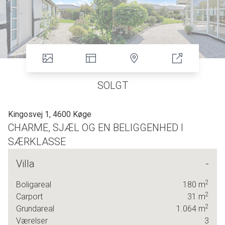
SOLGT
Kingosvej 1, 4600 Køge
CHARME, SJÆL OG EN BELIGGENHED I
SÆRKLASSE
Hvis du drømmer om en bolig med personlighed, karakter
Villa
-
og en beliggenhed midt i Køges mest eftertragtede kvarter,
så er det her stedet.
2
Boligareal
180
m
2
Carport
31
m
Dette hyggelige bindingsværkshus i det populære
2
Grundareal
1.064
m
Digterkvarter i Køge centrum rummer hele 180 m2
Værelser
3