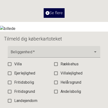
Værelser
3
Ejendomstype
Ejerlejlighed
Se flere
3.195.000 kr.
Tilmeld dig køberkartoteket
Beliggenhed
*
Villa
Rækkehus
Ejerlejlighed
Villalejlighed
Fritidsbolig
Helårsgrund
Fritidsgrund
Andelsbolig
Landejendom