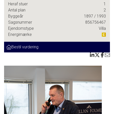
boligcharme fordelt på to etager, og her får du en sjælden
Heraf stuer
1
kombination af fredelig idyl og gåafstand til alt det, der gør
Antal plan
2
hverdagen lidt nemmere og meget mere inspirerende.
Byggeår
1897
/ 1993
Indkøb, cafeliv, station, skole og Køges hyggelige
Sagsnummer
856756467
handelsgader ligger lige rundt om hjørnet. Og trænger du til
Ejendomstype
Villa
luft og ro, er du heller ikke langt fra skov, strand og grønne
Energimærke
områder, hvor du kan gå, løbe eller bare nyde naturen.
Bestil vurdering
Huset fremstår i pæn stand, men her er ikke tale om en
totalmoderniseret bolig. I stedet får du sjælen og historien
bevaret og muligheden for selv at sætte dit præg og
opgradere efter behov og smag. Du får to gode værelser i
dag, men med lidt kreativitet kan der sagtens indrettes et
tredje.
Indretningen er klassisk og funktionel, og du mærker straks,
at her er tænkt over detaljerne. Fra de sprossede vinduer
og de synlige bjælker til den rare stemning, der
gennemstrømmer rummene.