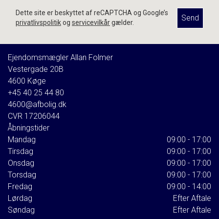
Dette site er beskyttet af reCAPTCHA og Google’s
Send
privatlivspolitik
og
servicevilkår
gælder.
Ejendomsmægler Allan Folmer
Vestergade 20B
4600
Køge
+45 40 25 44 80
4600@afbolig.dk
CVR
17206044
Åbningstider
Mandag
09:00 - 17:00
Tirsdag
09:00 - 17:00
Onsdag
09:00 - 17:00
Torsdag
09:00 - 17:00
Fredag
09:00 - 14:00
Lørdag
Efter Aftale
Søndag
Efter Aftale