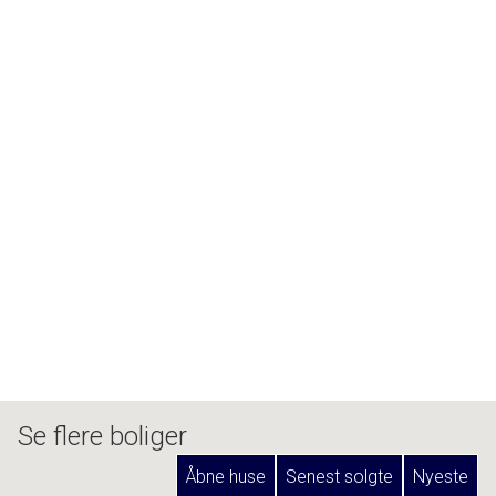
Se flere boliger
Åbne huse
Senest solgte
Nyeste