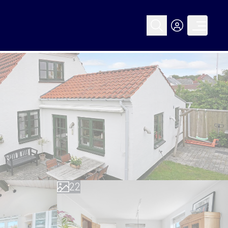
0
0
1
1
2
2
3
3
4
4
5
5