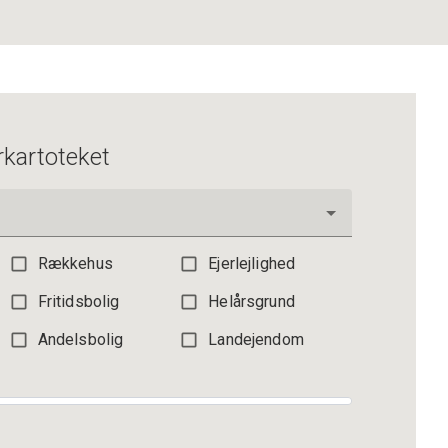
3.195.000 kr.
rkartoteket
Rækkehus
Ejerlejlighed
Fritidsbolig
Helårsgrund
Andelsbolig
Landejendom