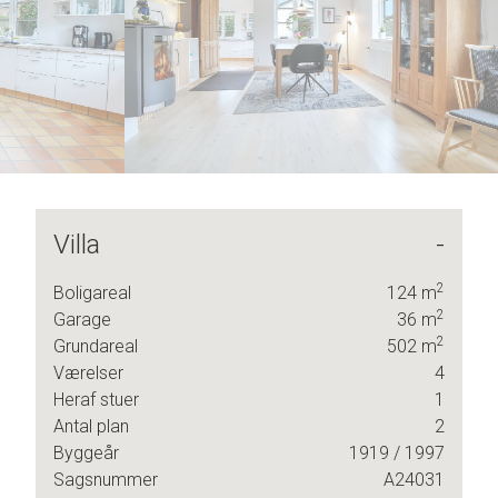
6
6
7
7
8
8
9
9
Villa
-
olig.
2
Boligareal
124
m
2
Garage
36
m
2
Grundareal
502
m
 Du
Værelser
4
eden
Heraf stuer
1
Antal plan
2
Byggeår
1919
/ 1997
Sagsnummer
A24031