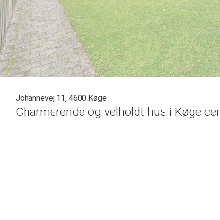
Johannevej 11, 4600 Køge
Charmerende og velholdt hus i Køge ce
Er du på jagt efter et nyt hjem i centrum af Køge? Vi har få
Velkommen til Johannevej 11! Dette charmerende hus på 12
har kort afstand til alt, hvad Køge har at byde på – caféer,
eftertragtet, så du ved, du får det bedste af det bedste.