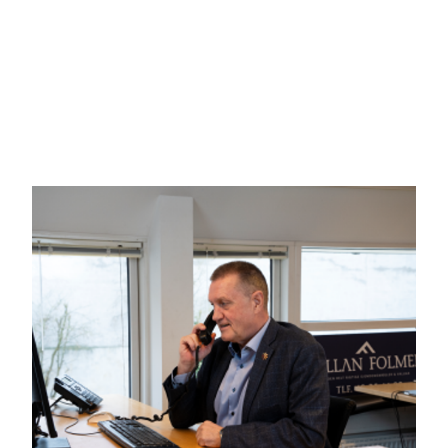
Huset er lige til at flytte ind i. Det står flot og velholdt med e
mødt af lyse og rummelige rum. I stueplan finder du et m
planlægge dagens eventyr.
Der er også en hyggelig stue, perfekt til afslapning efter e
der også plads til. Og så er der selvfølgelig en praktisk ent
bad.
Oppe på 1. sal venter to dejlige værelser, der bare venter på 
heroppe, så du har alt, hvad du behøver, inden for rækkevid
Men vi er ikke færdige endnu. Udenfor finder du en god, so
drikkevarer. Og så er der også en god garage med praktisk 