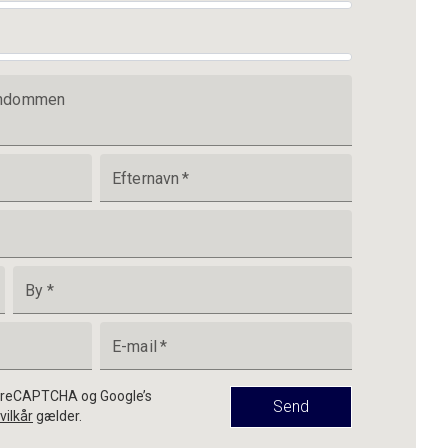
jendommen
Efternavn
*
By
*
E-mail
*
af reCAPTCHA og Google’s
Send
vilkår
gælder.