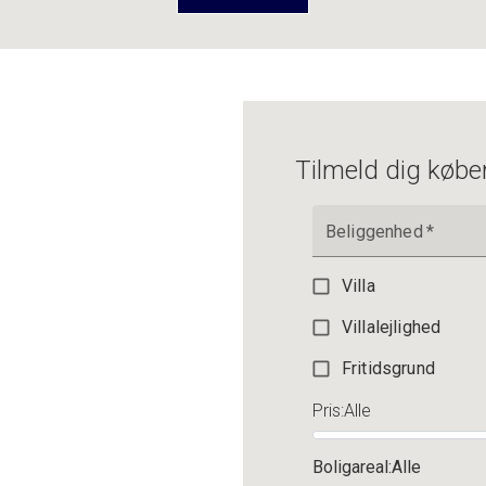
2.195.000 kr.
Tilmeld dig købe
Beliggenhed
*
Villa
Villalejlighed
Fritidsgrund
Pris
:
Alle
Boligareal
:
Alle