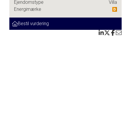
Ejendomstype
Villa
Energimærke
g
Bestil vurdering
er
r
e