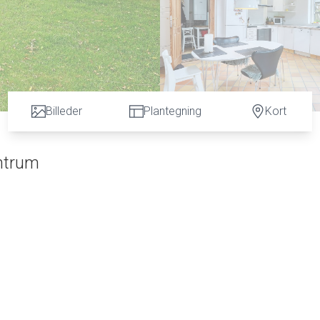
Billeder
Plantegning
Kort
ntrum
et et skønt hus til salg, og det kunne meget vel være din drømmeb
4 m2 ligger lige i Køge centrum, tæt på både havnen og Torvet.
 butikker, kulturelle oplevelser og meget mere. Og så er beliggenh