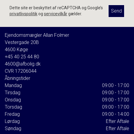
Dette site er beskyttet af reCAPTCHA og Google’s
Send
privatlivspolitik
og
servicevilkår
gælder.
Ejendomsmægler Allan Folmer
Vestergade 20B
4600
Køge
+45 40 25 44 80
4600@afbolig.dk
CVR
17206044
Åbningstider
Mandag
09:00 - 17:00
Tirsdag
09:00 - 17:00
Onsdag
09:00 - 17:00
Torsdag
09:00 - 17:00
Fredag
09:00 - 14:00
Lørdag
Efter Aftale
Søndag
Efter Aftale