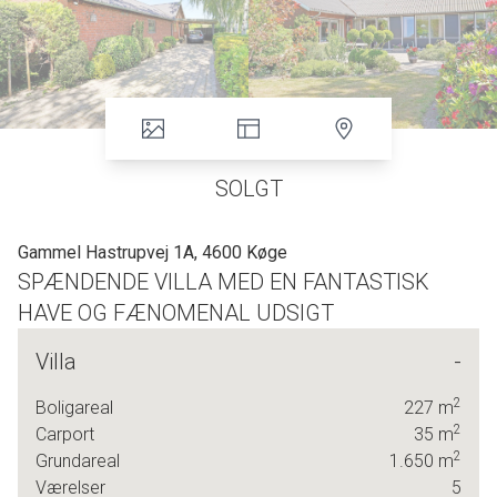
SOLGT
Gammel Hastrupvej 1A, 4600 Køge
SPÆNDENDE VILLA MED EN FANTASTISK
HAVE OG FÆNOMENAL UDSIGT
Villa
-
- FANTASTISK SMUK HAVE
2
Boligareal
227
m
- NABO TIL SMUKT GARTNERI
2
Carport
35
m
2
- NATURSKØNNE OMGIVELSER
Grundareal
1.650
m
Værelser
5