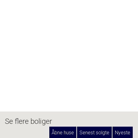
Se flere boliger
Åbne huse
Senest solgte
Nyeste