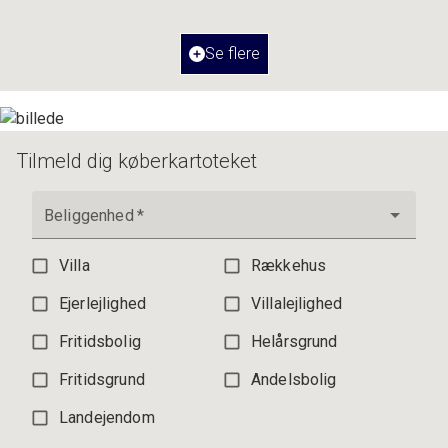
Værelser
3
Ejendomstype
Ejerlejlighed
Se flere
3.195.000 kr.
Tilmeld dig køberkartoteket
Beliggenhed
*
Villa
Rækkehus
Ejerlejlighed
Villalejlighed
Fritidsbolig
Helårsgrund
Fritidsgrund
Andelsbolig
Landejendom