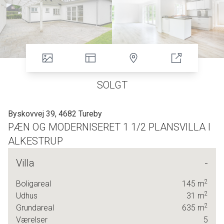
SOLGT
Byskovvej 39, 4682 Tureby
PÆN OG MODERNISERET 1 1/2 PLANSVILLA I
ALKESTRUP
Villa
-
ROLIG OG LUKKET VILLAVEJ
2
Boligareal
145
m
BELIGGENDE LIGE VED SKOVEN
2
Udhus
31
m
2
Grundareal
635
m
GÅAFSTAND TIL SKOLE OG TOGSTATION
Værelser
5