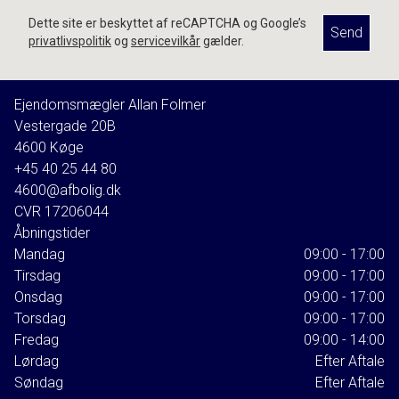
Dette site er beskyttet af reCAPTCHA og Google’s
Send
privatlivspolitik
og
servicevilkår
gælder.
Ejendomsmægler Allan Folmer
Vestergade 20B
4600
Køge
+45 40 25 44 80
4600@afbolig.dk
CVR
17206044
Åbningstider
Mandag
09:00 - 17:00
Tirsdag
09:00 - 17:00
Onsdag
09:00 - 17:00
Torsdag
09:00 - 17:00
Fredag
09:00 - 14:00
Lørdag
Efter Aftale
Søndag
Efter Aftale