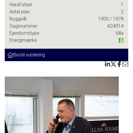
Heraf stuer
1
GODT ANNEX MED BADEVÆRELSE
Antal plan
2
Byggeår
1900
/ 1978
LÆKKER OG SOLRIG TERRASSE
Sagsnummer
A24014
Ejendomstype
Villa
Velkommen til denne charmerende villa beliggende på en
Energimærke
rolig og lukket villavej i Tureby. Her får du en unik mulighed
for at bo tæt på naturen, med skoven lige i nærheden,
Bestil vurdering
hvilket skaber en fredelig og naturskøn ramme om
hverdagen.
Ejendommen ligger i gåafstand til både skolen og
togstationen, hvilket gør det nemt for familien at komme
rundt uden brug af bil. Dette gør hverdagen lettere og giver
mere tid til de ting, der virkelig betyder noget.