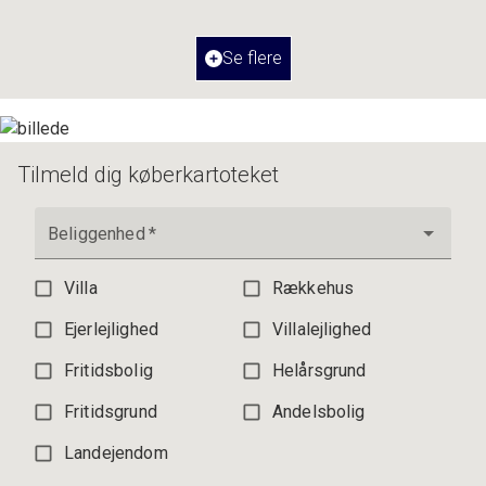
Værelser
3
Ejendomstype
Ejerlejlighed
Se flere
3.195.000 kr.
Tilmeld dig køberkartoteket
Beliggenhed
*
Villa
Rækkehus
Ejerlejlighed
Villalejlighed
Fritidsbolig
Helårsgrund
Fritidsgrund
Andelsbolig
Landejendom