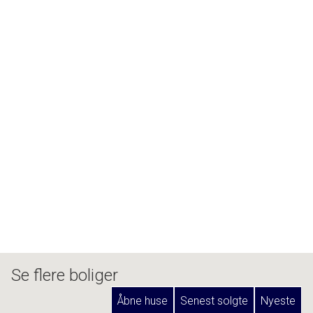
hjem.
Kontakt os i dag for en fremvisning !
Se flere boliger
Åbne huse
Senest solgte
Nyeste