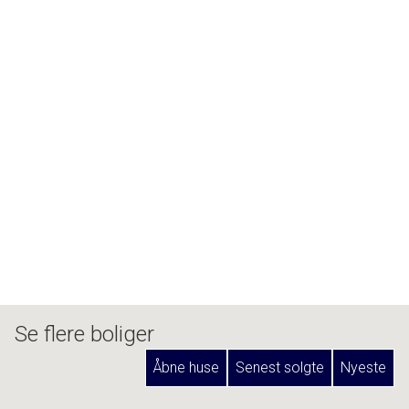
Se flere boliger
Åbne huse
Senest solgte
Nyeste