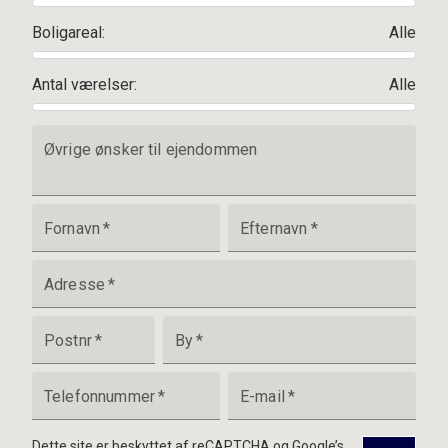
Boligareal
:
Alle
Antal værelser
:
Alle
Øvrige ønsker til ejendommen
Fornavn
*
Efternavn
*
Adresse
*
Postnr
*
By
*
Telefonnummer
*
E-mail
*
Dette site er beskyttet af reCAPTCHA og Google’s