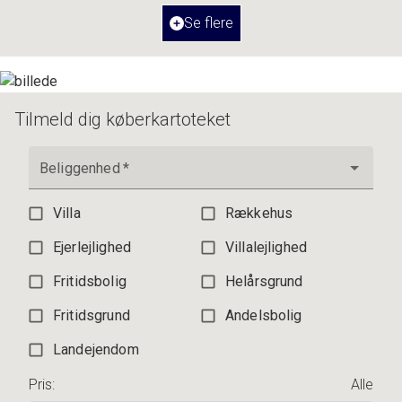
Ejendomstype
Ejerlejlighed
Se flere
3.195.000 kr.
Tilmeld dig køberkartoteket
Beliggenhed
*
Villa
Rækkehus
Ejerlejlighed
Villalejlighed
Fritidsbolig
Helårsgrund
Fritidsgrund
Andelsbolig
Landejendom
Pris
:
Alle