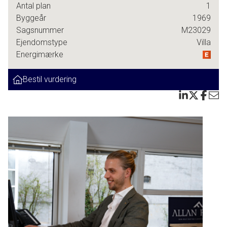
Antal plan
1
Skulle I få brug for et ekstra badeværelse, er der gode
Byggeår
1969
muligheder for at omdanne toilettet til netop det.
Sagsnummer
M23029
Ejendomstype
Villa
Det store spisekøkken er husets hjerte, hvor I kan nyde
Energimærke
gode måltider og samvær med familie og venner. Stuen er
rummelig og hyggelig med direkte adgang til en skøn
Bestil vurdering
havestue, der forlænger sommeren og giver jer et dejligt
uderum, hvor I kan nyde udsigten til den nemme og solrige
have.
Desuden er der gulvvarme i badeværelset, mellemgangen,
toilettet og bryggers.
I har gåafstand til Revlen og badestranden, hvilket gør det
nemt at tage en dukkert eller en frisk gåtur ved vandet. Den
kommende Rema 1000 ligger også lige rundt om hjørnet,
så indkøbene bliver lette og hurtige.